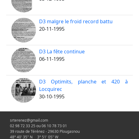
D3 malgre le froid record battu
20-11-1995
D3 La fête continue
06-11-1995
D3 Optimits, planche et 420 à
Locquirec
30-10-1995
srterenez@gmail.com
02 98 72 33 25 ou 06 10 78 73 01
39 route de Térénez - 29630 Plougasnou
48° 40' 35" N 3° 51' 05" W