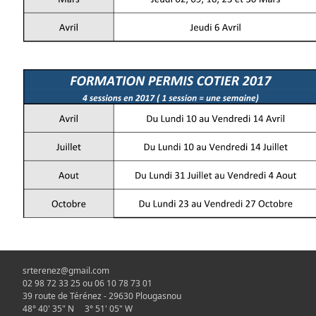
srterenez@gmail.com
02 98 72 33 25 ou 06 10 78 73 01
39 route de Térénez - 29630 Plougasnou
48° 40' 35" N 3° 51' 05" W