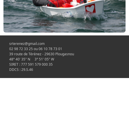
srterenez@gmail.com
02 98 72 33 25 ou 06 10 78 73 01
39 route de Térénez - 29630 Plougasnou
48° 40' 35" N 3° 51' 05" W
SIRET : 777 591 579 000 35
DDCS : 29.S.46