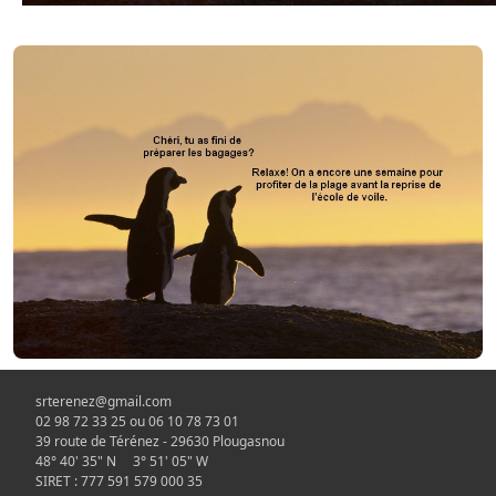
srterenez@gmail.com
02 98 72 33 25 ou 06 10 78 73 01
39 route de Térénez - 29630 Plougasnou
48° 40' 35" N 3° 51' 05" W
SIRET : 777 591 579 000 35