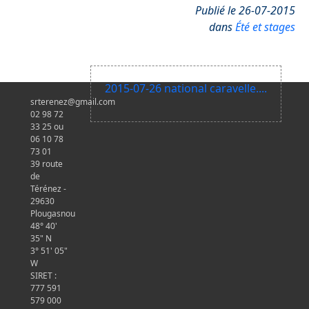
Publié le 26-07-2015
dans
Été et stages
2015-07-26 national caravelle....
srterenez@gmail.com
02 98 72
33 25 ou
06 10 78
73 01
39 route
de
Térénez -
29630
Plougasnou
48° 40'
35" N
3° 51' 05"
W
SIRET :
777 591
579 000